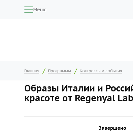
Меню
Главная
Программы
Конгрессы и события
Образы Италии и Россий
красоте от Regenyal La
Завершено